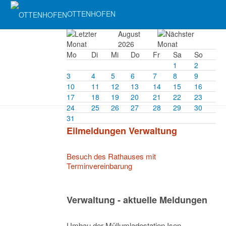
OTTENHOFEN
August
2026
Mo
Di
Mi
Do
Fr
Sa
So
1
2
3
4
5
6
7
8
9
10
11
12
13
14
15
16
17
18
19
20
21
22
23
24
25
26
27
28
29
30
31
Eilmeldungen Verwaltung
Besuch des Rathauses mit
Terminvereinbarung
Verwaltung - aktuelle Meldungen
Umbau der Müllumladestation Isen –