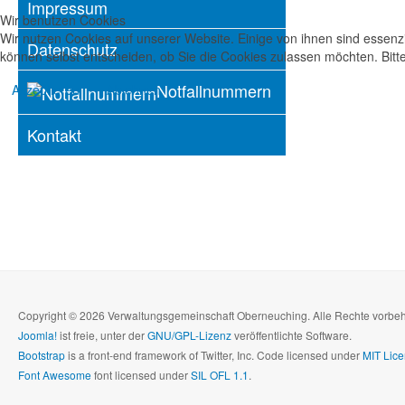
Impressum
Wir benutzen Cookies
Wir nutzen Cookies auf unserer Website. Einige von ihnen sind essenzi
Datenschutz
können selbst entscheiden, ob Sie die Cookies zulassen möchten. Bitte
Notfallnummern
Akzeptieren
Ablehnen
Kontakt
Copyright © 2026 Verwaltungsgemeinschaft Oberneuching. Alle Rechte vorbe
Joomla!
ist freie, unter der
GNU/GPL-Lizenz
veröffentlichte Software.
Bootstrap
is a front-end framework of Twitter, Inc. Code licensed under
MIT Lice
Font Awesome
font licensed under
SIL OFL 1.1
.