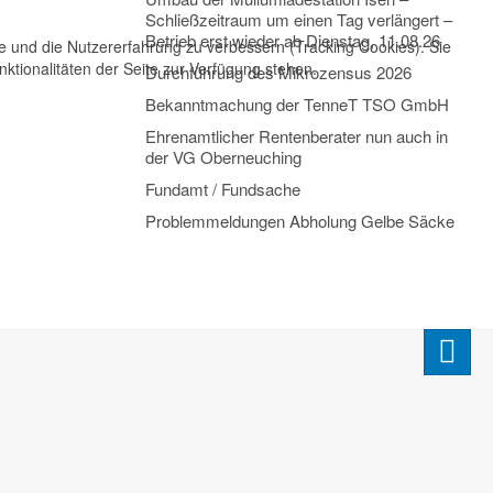
Schließzeitraum um einen Tag verlängert –
Betrieb erst wieder ab Dienstag, 11.08.26
te und die Nutzererfahrung zu verbessern (Tracking Cookies). Sie
ktionalitäten der Seite zur Verfügung stehen.
Durchführung des Mikrozensus 2026
Bekanntmachung der TenneT TSO GmbH
Ehrenamtlicher Rentenberater nun auch in
der VG Oberneuching
Fundamt / Fundsache
Problemmeldungen Abholung Gelbe Säcke