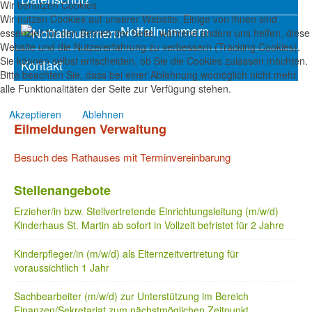
Wir benutzen Cookies
Wir nutzen Cookies auf unserer Website. Einige von ihnen sind
Notfallnummern
essenziell für den Betrieb der Seite, während andere uns helfen, diese
Website und die Nutzererfahrung zu verbessern (Tracking Cookies).
Sie können selbst entscheiden, ob Sie die Cookies zulassen möchten.
Kontakt
Bitte beachten Sie, dass bei einer Ablehnung womöglich nicht mehr
alle Funktionalitäten der Seite zur Verfügung stehen.
Akzeptieren
Ablehnen
Eilmeldungen Verwaltung
Besuch des Rathauses mit Terminvereinbarung
Stellenangebote
Erzieher/in bzw. Stellvertretende Einrichtungsleitung (m/w/d)
Kinderhaus St. Martin ab sofort in Vollzeit befristet für 2 Jahre
Kinderpfleger/in (m/w/d) als Elternzeitvertretung für
voraussichtlich 1 Jahr
Sachbearbeiter (m/w/d) zur Unterstützung im Bereich
Finanzen/Sekretariat zum nächstmöglichen Zeitpunkt