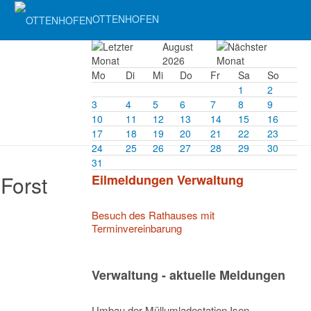
OTTENHOFEN
August
2026
Mo
Di
Mi
Do
Fr
Sa
So
1
2
3
4
5
6
7
8
9
10
11
12
13
14
15
16
17
18
19
20
21
22
23
24
25
26
27
28
29
30
31
 Forst
Eilmeldungen Verwaltung
Besuch des Rathauses mit
Terminvereinbarung
Verwaltung - aktuelle Meldungen
Umbau der Müllumladestation Isen –