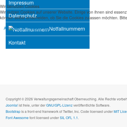
Impressum
Wir benutzen Cookies
Wir nutzen Cookies auf unserer Website. Einige von ihnen sind essenzi
Datenschutz
können selbst entscheiden, ob Sie die Cookies zulassen möchten. Bitte
Notfallnummern
Akzeptieren
Ablehnen
Kontakt
Copyright © 2026 Verwaltungsgemeinschaft Oberneuching. Alle Rechte vorbe
Joomla!
ist freie, unter der
GNU/GPL-Lizenz
veröffentlichte Software.
Bootstrap
is a front-end framework of Twitter, Inc. Code licensed under
MIT Lice
Font Awesome
font licensed under
SIL OFL 1.1
.