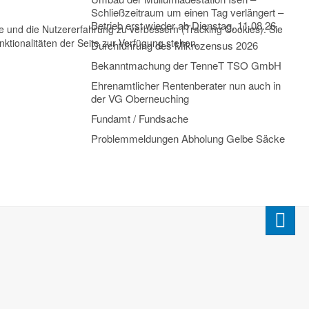
Schließzeitraum um einen Tag verlängert –
Betrieb erst wieder ab Dienstag, 11.08.26
te und die Nutzererfahrung zu verbessern (Tracking Cookies). Sie
ktionalitäten der Seite zur Verfügung stehen.
Durchführung des Mikrozensus 2026
Bekanntmachung der TenneT TSO GmbH
Ehrenamtlicher Rentenberater nun auch in
der VG Oberneuching
Fundamt / Fundsache
Problemmeldungen Abholung Gelbe Säcke