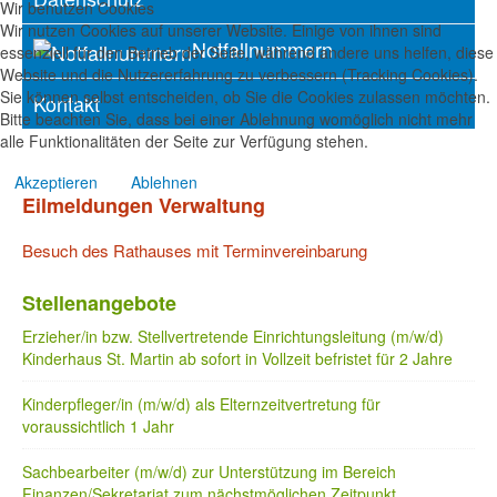
Wir benutzen Cookies
Wir nutzen Cookies auf unserer Website. Einige von ihnen sind
Notfallnummern
essenziell für den Betrieb der Seite, während andere uns helfen, diese
Website und die Nutzererfahrung zu verbessern (Tracking Cookies).
Sie können selbst entscheiden, ob Sie die Cookies zulassen möchten.
Kontakt
Bitte beachten Sie, dass bei einer Ablehnung womöglich nicht mehr
alle Funktionalitäten der Seite zur Verfügung stehen.
Akzeptieren
Ablehnen
Eilmeldungen Verwaltung
Besuch des Rathauses mit Terminvereinbarung
Stellenangebote
Erzieher/in bzw. Stellvertretende Einrichtungsleitung (m/w/d)
Kinderhaus St. Martin ab sofort in Vollzeit befristet für 2 Jahre
Kinderpfleger/in (m/w/d) als Elternzeitvertretung für
voraussichtlich 1 Jahr
Sachbearbeiter (m/w/d) zur Unterstützung im Bereich
Finanzen/Sekretariat zum nächstmöglichen Zeitpunkt