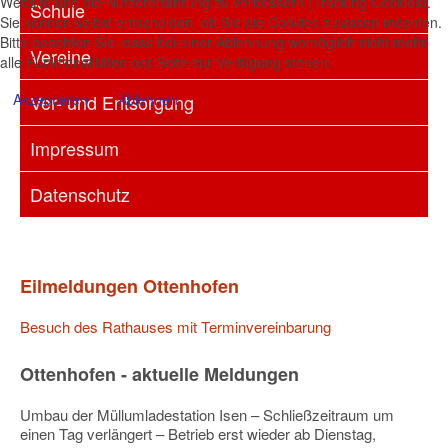
Website und die Nutzererfahrung zu verbessern (Tracking Cookies).
Schule
Sie können selbst entscheiden, ob Sie die Cookies zulassen möchten.
Bitte beachten Sie, dass bei einer Ablehnung womöglich nicht mehr
Vereine
alle Funktionalitäten der Seite zur Verfügung stehen.
Akzeptieren
Ablehnen
Ver- und Entsorgung
Impressum
Datenschutz
Eilmeldungen Ottenhofen
Besuch des Rathauses mit Terminvereinbarung
Ottenhofen - aktuelle Meldungen
Umbau der Müllumladestation Isen – Schließzeitraum um
einen Tag verlängert – Betrieb erst wieder ab Dienstag,