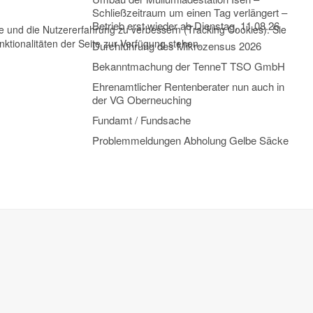
Schließzeitraum um einen Tag verlängert –
Betrieb erst wieder ab Dienstag, 11.08.26
te und die Nutzererfahrung zu verbessern (Tracking Cookies). Sie
ktionalitäten der Seite zur Verfügung stehen.
Durchführung des Mikrozensus 2026
Bekanntmachung der TenneT TSO GmbH
Ehrenamtlicher Rentenberater nun auch in
der VG Oberneuching
Fundamt / Fundsache
Problemmeldungen Abholung Gelbe Säcke