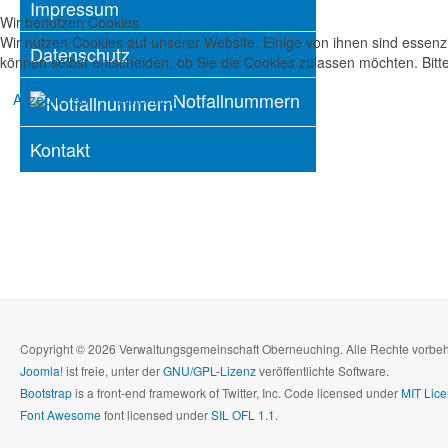
Impressum
Wir benutzen Cookies
Wir nutzen Cookies auf unserer Website. Einige von ihnen sind essenzi
Datenschutz
können selbst entscheiden, ob Sie die Cookies zulassen möchten. Bitte
Notfallnummern
Akzeptieren
Ablehnen
Kontakt
Copyright © 2026 Verwaltungsgemeinschaft Oberneuching. Alle Rechte vorbe
Joomla!
ist freie, unter der
GNU/GPL-Lizenz
veröffentlichte Software.
Bootstrap
is a front-end framework of Twitter, Inc. Code licensed under
MIT Lice
Font Awesome
font licensed under
SIL OFL 1.1
.