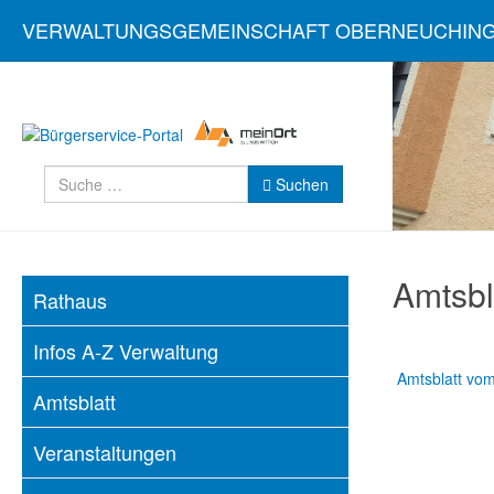
VERWALTUNGSGEMEINSCHAFT OBERNEUCHIN
Suchen
Type 2 or more characters for resul
Suchen
Amtsbl
Rathaus
Infos A-Z Verwaltung
Amtsblatt vo
Amtsblatt
Veranstaltungen