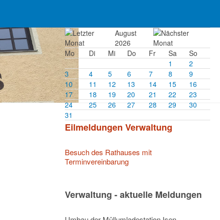
August
2026
Mo
Di
Mi
Do
Fr
Sa
So
1
2
3
4
5
6
7
8
9
10
11
12
13
14
15
16
17
18
19
20
21
22
23
24
25
26
27
28
29
30
31
Eilmeldungen Verwaltung
Besuch des Rathauses mit
Terminvereinbarung
Verwaltung - aktuelle Meldungen
Umbau der Müllumladestation Isen –