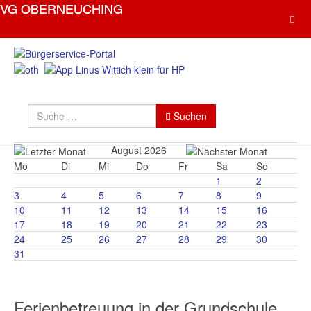
Suchen
Type 2 or more characters for resul
Suchen
August 2026
Mo
Di
Mi
Do
Fr
Sa
So
1
2
3
4
5
6
7
8
9
10
11
12
13
14
15
16
17
18
19
20
21
22
23
24
25
26
27
28
29
30
31
Ferienbetreuung in der Grundschule