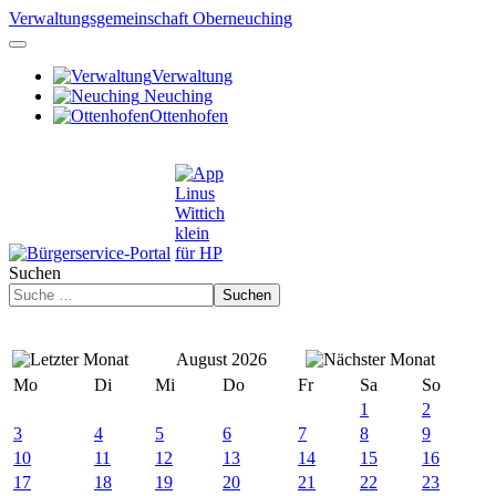
Verwaltungsgemeinschaft Oberneuching
Verwaltung
Neuching
Ottenhofen
Suchen
Suchen
August 2026
Mo
Di
Mi
Do
Fr
Sa
So
1
2
3
4
5
6
7
8
9
10
11
12
13
14
15
16
17
18
19
20
21
22
23