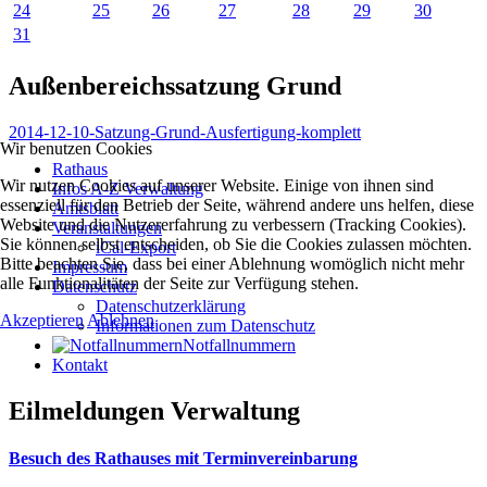
24
25
26
27
28
29
30
31
Außenbereichssatzung Grund
2014-12-10-Satzung-Grund-Ausfertigung-komplett
Wir benutzen Cookies
Rathaus
Wir nutzen Cookies auf unserer Website. Einige von ihnen sind
Infos A-Z Verwaltung
essenziell für den Betrieb der Seite, während andere uns helfen, diese
Amtsblatt
Website und die Nutzererfahrung zu verbessern (Tracking Cookies).
Veranstaltungen
Sie können selbst entscheiden, ob Sie die Cookies zulassen möchten.
iCal-Export
Bitte beachten Sie, dass bei einer Ablehnung womöglich nicht mehr
Impressum
alle Funktionalitäten der Seite zur Verfügung stehen.
Datenschutz
Datenschutzerklärung
Akzeptieren
Ablehnen
Informationen zum Datenschutz
Notfallnummern
Kontakt
Eilmeldungen Verwaltung
Besuch des Rathauses mit Terminvereinbarung