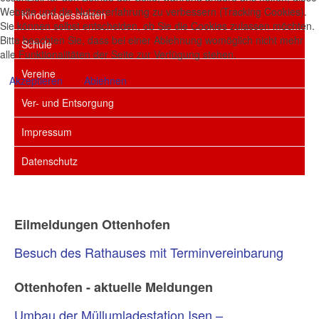
Website und die Nutzererfahrung zu verbessern (Tracking Cookies).
Kindertagesstätten
Sie können selbst entscheiden, ob Sie die Cookies zulassen möchten.
Bitte beachten Sie, dass bei einer Ablehnung womöglich nicht mehr
Schule
alle Funktionalitäten der Seite zur Verfügung stehen.
Vereine
Akzeptieren
Ablehnen
Ver- und Entsorgung
Impressum
Datenschutz
Eilmeldungen Ottenhofen
Besuch des Rathauses mit Terminvereinbarung
Ottenhofen - aktuelle Meldungen
Umbau der Müllumladestation Isen –