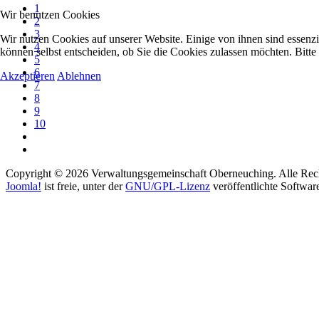
1
Wir benutzen Cookies
2
3
Wir nutzen Cookies auf unserer Website. Einige von ihnen sind essenzi
4
können selbst entscheiden, ob Sie die Cookies zulassen möchten. Bitte
5
6
Akzeptieren
Ablehnen
7
8
9
10
Copyright © 2026 Verwaltungsgemeinschaft Oberneuching. Alle Rech
Joomla!
ist freie, unter der
GNU/GPL-Lizenz
veröffentlichte Softwar