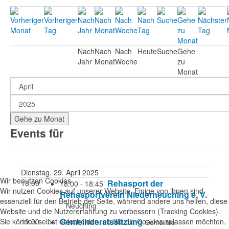
Nach
Nach
Nach
Heute
Suche
Gehe
Jahr
Monat
Woche
zu
Monat
Gehe zu Monat
Events für
Dienstag, 29. April 2025
Wir benutzen Cookies
Rehasport der
18:00
18:00 - 18:45
Wir nutzen Cookies auf unserer Website. Einige von ihnen sind
Rehasportverein Niederneuching e. V.
essenziell für den Betrieb der Seite, während andere uns helfen, diese
Neuching
Website und die Nutzererfahrung zu verbessern (Tracking Cookies).
Gemeinderatssitzung
Sie können selbst entscheiden, ob Sie die Cookies zulassen möchten.
19:00
Gemeinde