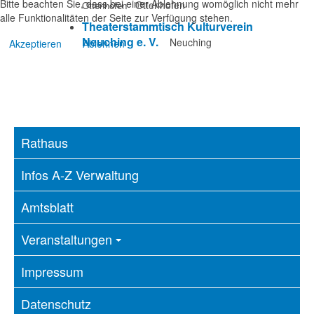
Bitte beachten Sie, dass bei einer Ablehnung womöglich nicht mehr
Ottenhofen
Ottenhofen
alle Funktionalitäten der Seite zur Verfügung stehen.
Theaterstammtisch Kulturverein
Neuching e. V.
Neuching
Akzeptieren
Ablehnen
Rathaus
Infos A-Z Verwaltung
Amtsblatt
Veranstaltungen
Impressum
Datenschutz