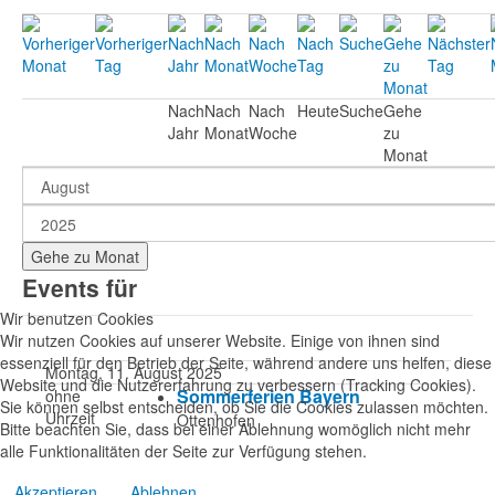
Nach
Nach
Nach
Heute
Suche
Gehe
Jahr
Monat
Woche
zu
Monat
Gehe zu Monat
Events für
Wir benutzen Cookies
Wir nutzen Cookies auf unserer Website. Einige von ihnen sind
essenziell für den Betrieb der Seite, während andere uns helfen, diese
Montag, 11. August 2025
Website und die Nutzererfahrung zu verbessern (Tracking Cookies).
Sommerferien Bayern
ohne
Sie können selbst entscheiden, ob Sie die Cookies zulassen möchten.
Uhrzeit
Ottenhofen
Bitte beachten Sie, dass bei einer Ablehnung womöglich nicht mehr
alle Funktionalitäten der Seite zur Verfügung stehen.
Akzeptieren
Ablehnen