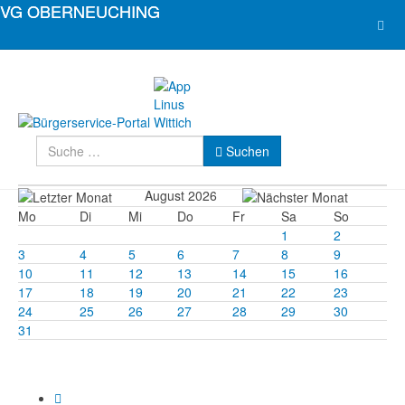
Suchen
Type 2 or more characters for resul
Suchen
August 2026
Mo
Di
Mi
Do
Fr
Sa
So
1
2
3
4
5
6
7
8
9
10
11
12
13
14
15
16
17
18
19
20
21
22
23
24
25
26
27
28
29
30
31