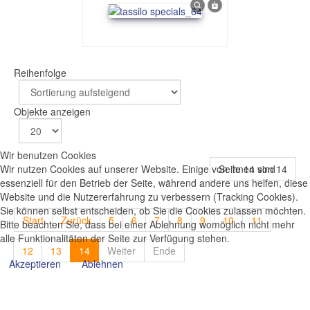
Reihenfolge
Objekte anzeigen
Wir benutzen Cookies
Seite 14 von 14
Wir nutzen Cookies auf unserer Website. Einige von ihnen sind
essenziell für den Betrieb der Seite, während andere uns helfen, diese
Website und die Nutzererfahrung zu verbessern (Tracking Cookies).
Sie können selbst entscheiden, ob Sie die Cookies zulassen möchten.
Start
Zurück
5
6
7
8
9
10
11
Bitte beachten Sie, dass bei einer Ablehnung womöglich nicht mehr
alle Funktionalitäten der Seite zur Verfügung stehen.
12
13
14
Weiter
Ende
Akzeptieren
Ablehnen